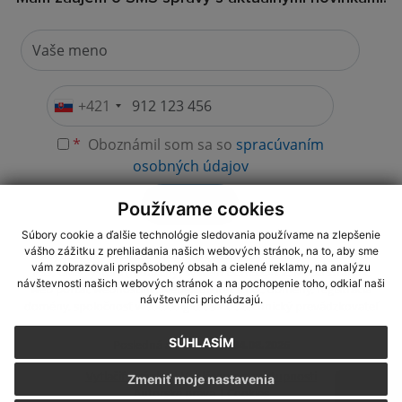
+421
*
Oboznámil som sa so
spracúvaním
osobných údajov
Odoberať
Používame cookies
Súbory cookie a ďalšie technológie sledovania používame na zlepšenie
vášho zážitku z prehliadania našich webových stránok, na to, aby sme
využite možnosť získavania aktuálnych informácií s využitím
vám zobrazovali prispôsobený obsah a cielené reklamy, na analýzu
RSS
, CMS systém (redakčný) systém ECHELON 2,
Mapa stránok
,
návštevnosti našich webových stránok a na pochopenie toho, odkiaľ naši
web portál
,
webhosting
,
webex.digital, s.r.o.
,
domény
,
registrácia
návštevníci prichádzajú.
domény
,
spoločnosť webex.digital, s.r.o.
,
technický prevádzkovateľ
SÚHLASÍM
Posledná aktualizácia:
04.08.2026
Vytlačiť stránku
|
Vyhlásenie o prístupnosti
Zmeniť moje nastavenia
Autorské práva
|
Cookies