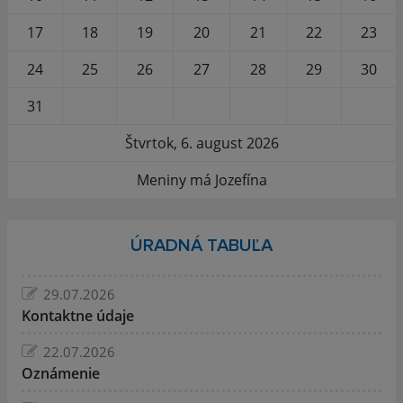
17
18
19
20
21
22
23
24
25
26
27
28
29
30
31
Štvrtok, 6. august 2026
Meniny má Jozefína
ÚRADNÁ TABUĽA
29.07.2026
Kontaktne údaje
22.07.2026
Oznámenie