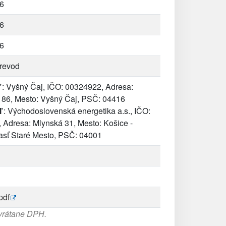
6
6
6
revod
: Vyšný Čaj, IČO: 00324922, Adresa:
 86, Mesto: Vyšný Čaj, PSČ: 04416
ľ
: Východoslovenská energetika a.s., IČO:
 Adresa: Mlynská 31, Mesto: Košice -
asť Staré Mesto, PSČ: 04001
pdf
 vrátane DPH.