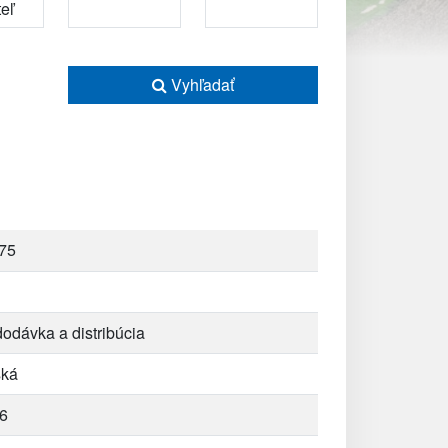
Vyhľadať
75
dodávka a distribúcia
ská
6