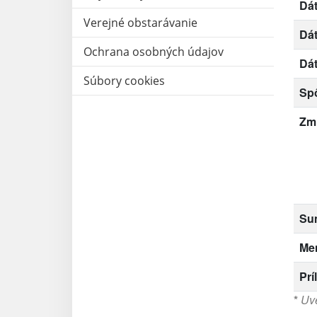
Dát
Verejné obstarávanie
Dá
Ochrana osobných údajov
Dá
Súbory cookies
Sp
Zm
Su
Me
Prí
*
Uve