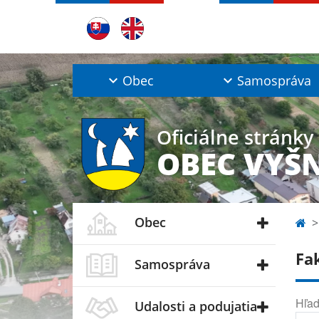
Obec
Samospráva
Oficiálne stránky
OBEC VYŠ
Obec
Fa
Samospráva
Hľad
Udalosti a podujatia