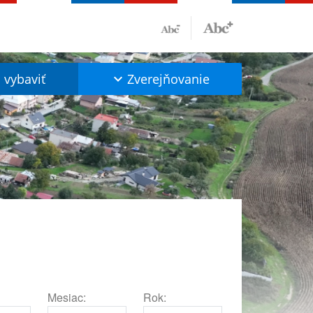
vybaviť
Zverejňovanie
Mesiac:
Rok: