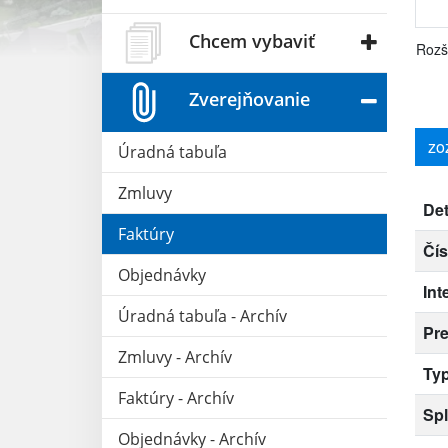
Chcem vybaviť
Rozš
Zverejňovanie
zo
Úradná tabuľa
Zmluvy
Det
Faktúry
Čís
Objednávky
Int
Úradná tabuľa - Archív
Pr
Zmluvy - Archív
Typ
Faktúry - Archív
Spl
Objednávky - Archív