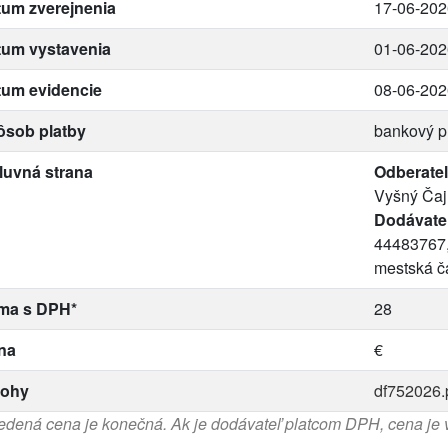
um zverejnenia
17-06-202
tum vystavenia
01-06-202
tum evidencie
08-06-202
ôsob platby
bankový p
luvná strana
Odberateľ
Vyšný Čaj
Dodávate
44483767,
mestská č
ma s DPH*
28
na
€
lohy
df752026.
dená cena je konečná. Ak je dodávateľ platcom DPH, cena je