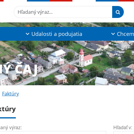
Hľadaný výraz...
Udalosti a podujatia
Chcem 
NÝ ČAJ
Faktúry
ktúry
aný výraz:
Hľadať v: