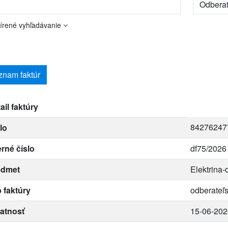
írené vyhľadávanie
znam faktúr
ail faktúry
84276247
lo
erné číslo
df75/2026
edmet
Elektrina-
 faktúry
odberateľ
atnosť
15-06-202