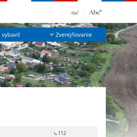
vybaviť
Zverejňovanie
112