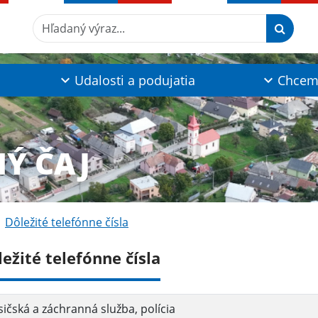
Hľadaný výraz...
Udalosti a podujatia
Chcem 
NÝ ČAJ
Dôležité telefónne čísla
ežité telefónne čísla
ičská a záchranná služba, polícia