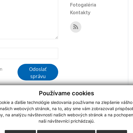
Fotogaléria
Kontakty
Odoslať
ím
správu
Používame cookies
okie a ďalšie technológie sledovania používame na zlepšenie vášho
 našich webových stránok, na to, aby sme vám zobrazovali prispôs
my, na analýzu návštevnosti našich webových stránok a na pochopeni
N 2,
webdesign
|
naši návštevníci prichádzajú.