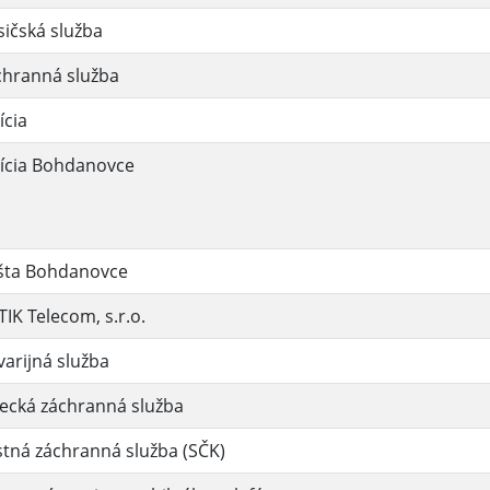
ičská služba
chranná služba
ícia
lícia Bohdanovce
šta Bohdanovce
IK Telecom, s.r.o.
arijná služba
ecká záchranná služba
tná záchranná služba (SČK)