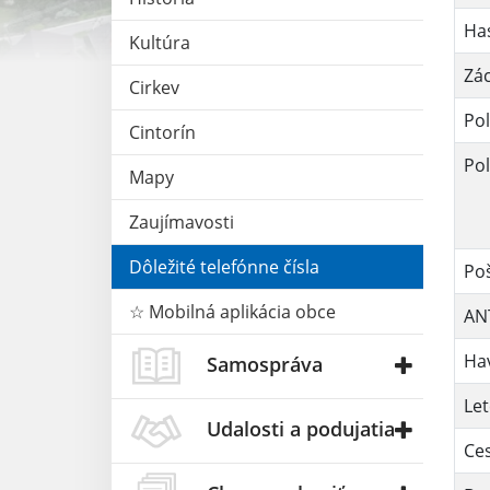
Has
Kultúra
Zá
Cirkev
Pol
Cintorín
Po
Mapy
Zaujímavosti
Dôležité telefónne čísla
Po
☆ Mobilná aplikácia obce
ANT
Hav
Samospráva
Let
Udalosti a podujatia
Ces