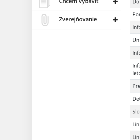
Chcem vybaviť
Dop
Por
Zverejňovanie
Inf
Uni
Inf
Inf
let
Pr
Det
Slo
Lin
Lin