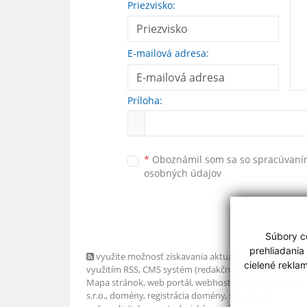
Priezvisko:
E-mailová adresa:
Príloha:
*
Oboznámil som sa so
spracúvan
osobných údajov
Súbory co
prehliadania
využite možnosť získavania aktuálnych informácií s
cielené rekla
využitím RSS
, CMS systém (redakčný) systém ECHELO
Mapa stránok
,
web portál
,
webhosting
,
webex.digital,
s.r.o.
,
domény
,
registrácia domény
,
spoločnosť