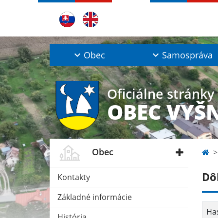
Obec
Samospráva
Oficiálne stránky
OBEC VYŠ
Obec
Dôl
Kontakty
Základné informácie
Has
História