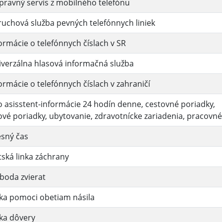
ravný servis z mobilného telefónu
uchová služba pevných telefónnych liniek
ormácie o telefónnych číslach v SR
verzálna hlasová informačná služba
ormácie o telefónnych číslach v zahraničí
o asisstent-informácie 24 hodín denne, cestovné poriadky,
ové poriadky, ubytovanie, zdravotnícke zariadenia, pracovn
esný čas
ská linka záchrany
boda zvierat
ka pomoci obetiam násila
ka dôvery