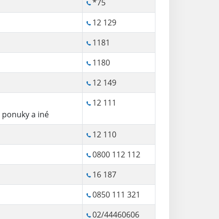
*75
12 129
1181
1180
12 149
12 111
é ponuky a iné
12 110
0800 112 112
16 187
0850 111 321
02/44460606