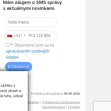
Mám záujem o SMS správy
s aktuálnymi novinkami.
+421
*
Oboznámil som sa so
spracúvaním osobných
údajov
Odoberať
 zážitku z
obený obsah a
Posledná aktualizácia:
06.08.2026
e toho, odkiaľ
Vytlačiť stránku
|
Vyhlásenie o prístupnosti
Autorské práva
|
Cookies