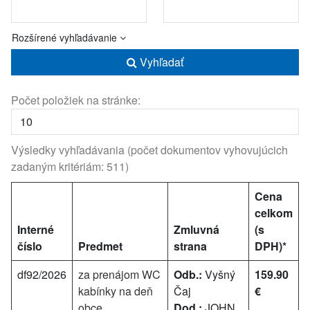
Rozšírené vyhľadávanie
Vyhľadať
Počet položiek na stránke:
Výsledky vyhľadávania (počet dokumentov vyhovujúcich
zadaným kritériám: 511)
Cena
celkom
Interné
Zmluvná
(s
číslo
Predmet
strana
DPH)*
df92/2026
za prenájom WC
Odb.:
Vyšný
159.90
kabínky na deň
Čaj
€
obce
Dod.:
JOHN