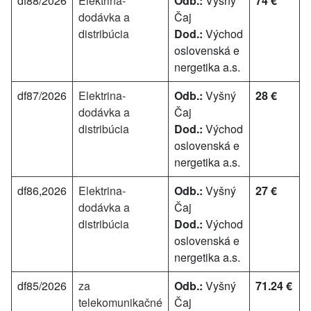
df88/2026
Elektrina-
Odb.:
Vyšný
74 €
dodávka a
Čaj
distribúcia
Dod.:
Východ
oslovenská e
nergetika a.s.
df87/2026
Elektrina-
Odb.:
Vyšný
28 €
dodávka a
Čaj
distribúcia
Dod.:
Východ
oslovenská e
nergetika a.s.
df86,2026
Elektrina-
Odb.:
Vyšný
27 €
dodávka a
Čaj
distribúcia
Dod.:
Východ
oslovenská e
nergetika a.s.
df85/2026
za
Odb.:
Vyšný
71.24 €
telekomunikačné
Čaj