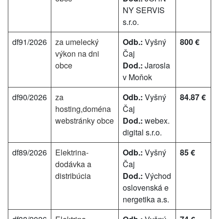
NY SERVIS
s.r.o.
df91/2026
za umelecký
Odb.:
Vyšný
800 €
výkon na dni
Čaj
obce
Dod.:
Jarosla
v Moňok
df90/2026
za
Odb.:
Vyšný
84.87 €
hosting,doména
Čaj
webstránky obce
Dod.:
webex.
digital s.r.o.
df89/2026
Elektrina-
Odb.:
Vyšný
85 €
dodávka a
Čaj
distribúcia
Dod.:
Východ
oslovenská e
nergetika a.s.