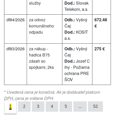
služby
Dod.:
Slovak
Telekom, a.s.
df84/2026
za odvoz
Odb.:
Vyšný
672.48
komunálneho
Čaj
€
odpadu
Dod.:
KOSIT
a.s.
df83/2026
za nákup -
Odb.:
Vyšný
275 €
hadica B75
Čaj
zásah so
Dod.:
Jozef C
spojkami, 2ks
ihy - Požiarna
ochrana PRE
ŠOV
*
Uvedená cena je konečná. Ak je dodávateľ platcom
DPH, cena je vrátane DPH.
1
2
3
4
5
...
52