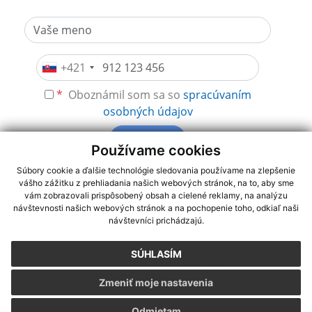
+421
*
Oboznámil som sa so
spracúvaním
osobných údajov
Odoberať
Používame cookies
Súbory cookie a ďalšie technológie sledovania používame na zlepšenie
vášho zážitku z prehliadania našich webových stránok, na to, aby sme
využite možnosť získavania aktuálnych informácií s využitím RSS
,
vám zobrazovali prispôsobený obsah a cielené reklamy, na analýzu
CMS systém (redakčný) systém ECHELON 2,
Mapa stránok
,
web
návštevnosti našich webových stránok a na pochopenie toho, odkiaľ naši
návštevníci prichádzajú.
portál
,
webhosting
,
webex.digital, s.r.o.
,
domény
,
registrácia
domény
,
spoločnosť webex.digital, s.r.o.
,
technický prevádzkovateľ
SÚHLASÍM
Posledná aktualizácia:
06.08.2026
Zmeniť moje nastavenia
Vytlačiť stránku
|
Vyhlásenie o prístupnosti
Autorské práva
|
Cookies
Odmietam