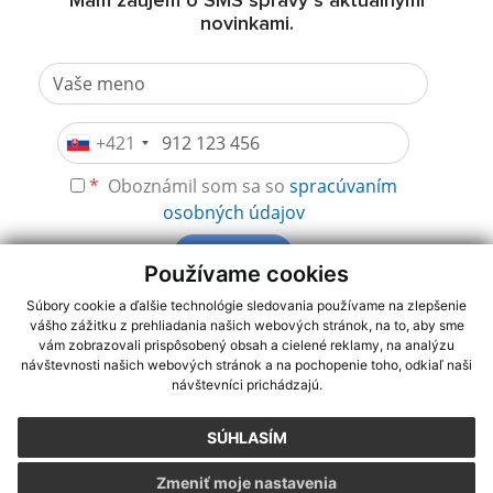
Mám záujem o SMS správy s aktuálnymi
novinkami.
+421
*
Oboznámil som sa so
spracúvaním
osobných údajov
Odoberať
Používame cookies
Súbory cookie a ďalšie technológie sledovania používame na zlepšenie
vášho zážitku z prehliadania našich webových stránok, na to, aby sme
využite možnosť získavania aktuálnych informácií s využitím RSS
,
vám zobrazovali prispôsobený obsah a cielené reklamy, na analýzu
CMS systém (redakčný) systém ECHELON 2,
Mapa stránok
,
web
návštevnosti našich webových stránok a na pochopenie toho, odkiaľ naši
návštevníci prichádzajú.
portál
,
webhosting
,
webex.digital, s.r.o.
,
domény
,
registrácia
domény
,
spoločnosť webex.digital, s.r.o.
,
technický prevádzkovateľ
SÚHLASÍM
Posledná aktualizácia:
06.08.2026
Zmeniť moje nastavenia