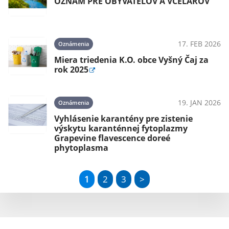
OZNAM PRE OBYVATEĽOV A VČELÁROV
17. FEB 2026
Oznámenia
Miera triedenia K.O. obce Vyšný Čaj za
rok 2025
19. JAN 2026
Oznámenia
Vyhlásenie karantény pre zistenie
výskytu karanténnej fytoplazmy
Grapevine flavescence doreé
phytoplasma
1
2
3
>