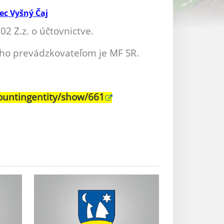
ec Vyšný Čaj
2 Z.z. o účtovnictve.
ho prevádzkovateľom je MF SR.
ountingentity/show/661