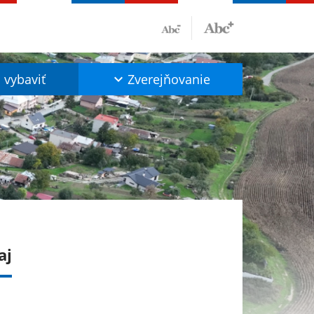
vybaviť
Zverejňovanie
aj