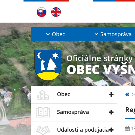
Obec
Samospráva
Oficiálne stránky
OBEC VYŠ
Obec
Re
Samospráva
19
Udalosti a podujatia