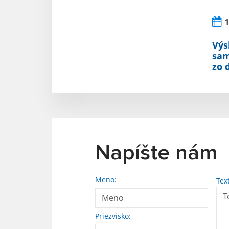
1
Výs
sam
zo 
Napíšte nám
Meno:
Tex
Priezvisko: