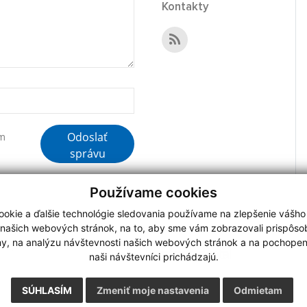
Kontakty
Odoslať
ím
správu
Používame cookies
okie a ďalšie technológie sledovania používame na zlepšenie vášho
 našich webových stránok, na to, aby sme vám zobrazovali prispôs
my, na analýzu návštevnosti našich webových stránok a na pochopeni
N 2,
webdesign
|
naši návštevníci prichádzajú.
SÚHLASÍM
Zmeniť moje nastavenia
Odmietam