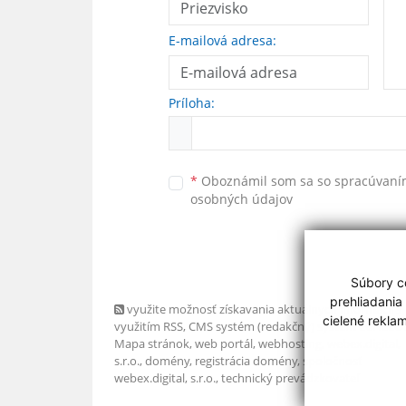
E-mailová adresa:
Príloha:
*
Oboznámil som sa so
spracúvan
osobných údajov
Súbory co
prehliadania
využite možnosť získavania aktuálnych informácií s
cielené rekla
využitím RSS
, CMS systém (redakčný) systém ECHELO
Mapa stránok
,
web portál
,
webhosting
,
webex.digital,
s.r.o.
,
domény
,
registrácia domény
,
spoločnosť
webex.digital, s.r.o.
,
technický prevádzkovateľ