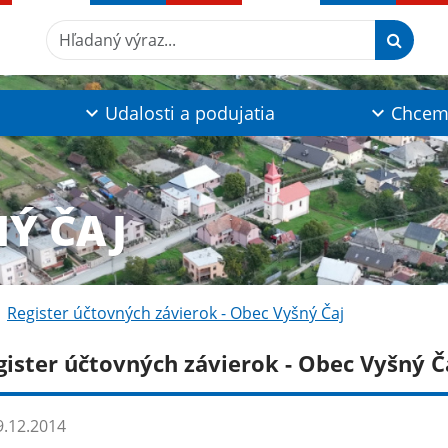
Hľadaný výraz...
Udalosti a podujatia
Chcem 
NÝ ČAJ
Register účtovných závierok - Obec Vyšný Čaj
gister účtovných závierok - Obec Vyšný Č
.12.2014