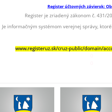
Register účtovných závierok: Ob
Register je zriadený zákonom č. 431/200
Je informačným systémom verejnej správy, ktoré
www.registeruz.sk/cruz-public/domain/acc
0
0