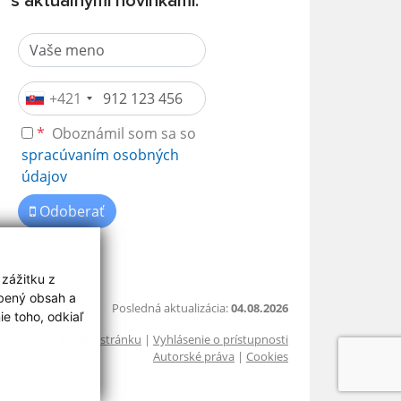
s aktuálnymi novinkami.
+421
*
Oboznámil som sa so
spracúvaním osobných
údajov
Odoberať
 zážitku z
obený obsah a
Posledná aktualizácia:
04.08.2026
e toho, odkiaľ
Vytlačiť stránku
|
Vyhlásenie o prístupnosti
Autorské práva
|
Cookies