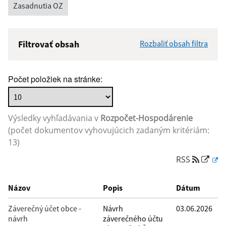
Zasadnutia OZ
Filtrovať obsah
Rozbaliť obsah filtra
Názov:
Počet položiek na stránke:
Popis:
Výsledky vyhľadávania v
Rozpočet-Hospodárenie
Dátum zverejnenia od:
(počet dokumentov vyhovujúcich zadaným kritériám:
13)
RSS
Dátum zverejnenia do:
Názov
Popis
Dátum
Filtrovať
Reset
Záverečný účet obce -
Návrh
03.06.2026
návrh
záverečného účtu