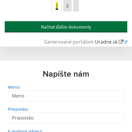
1
2
Načítať ďalšie dokumenty
Generované portálom
Uradne.sk
Napíšte nám
Meno:
Priezvisko:
E-mailová adresa: