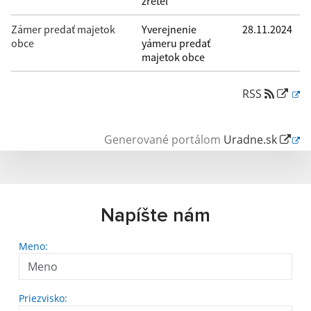
zreteľ
Zámer predať majetok
Yverejnenie
28.11.2024
obce
yámeru predať
majetok obce
RSS
Generované portálom
Uradne.sk
Napíšte nám
Meno:
Priezvisko: