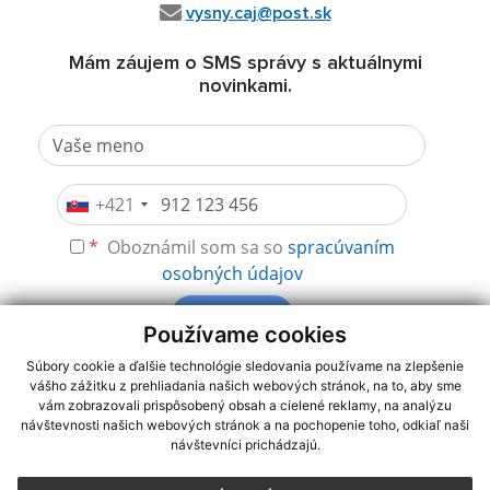
vysny.caj@post.sk
Mám záujem o SMS správy s aktuálnymi
novinkami.
+421
*
Oboznámil som sa so
spracúvaním
osobných údajov
Odoberať
Používame cookies
Súbory cookie a ďalšie technológie sledovania používame na zlepšenie
vášho zážitku z prehliadania našich webových stránok, na to, aby sme
využite možnosť získavania aktuálnych informácií s využitím RSS
,
vám zobrazovali prispôsobený obsah a cielené reklamy, na analýzu
CMS systém (redakčný) systém ECHELON 2,
Mapa stránok
,
web
návštevnosti našich webových stránok a na pochopenie toho, odkiaľ naši
návštevníci prichádzajú.
portál
,
webhosting
,
webex.digital, s.r.o.
,
domény
,
registrácia
domény
,
spoločnosť webex.digital, s.r.o.
,
technický prevádzkovateľ