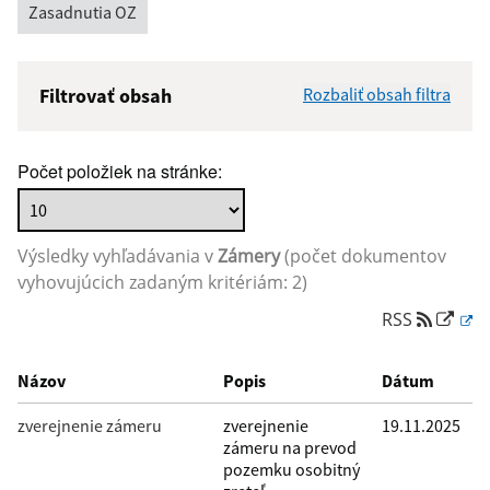
Zasadnutia OZ
Filtrovať obsah
Rozbaliť obsah filtra
Názov:
Počet položiek na stránke:
Popis:
Výsledky vyhľadávania v
Zámery
(počet dokumentov
Dátum zverejnenia od:
vyhovujúcich zadaným kritériám: 2)
RSS
Dátum zverejnenia do:
Názov
Popis
Dátum
zverejnenie zámeru
zverejnenie
19.11.2025
zámeru na prevod
Filtrovať
Reset
pozemku osobitný